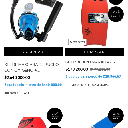
ENVÍO
GRATIS
5 colores
COMPRAR
BODYBOARD MARAU 42,5
KIT DE MASCARA DE BUCEO
$173.200,00
$197.200,00
CON OXIGENO +
COMPRESOR MAR CRISTAL
6
cuotas sin interés de
$28.866,67
$2.640.000,00
6
cuotas sin interés de
$440.000,00
BODYBOARD IXPE FOAM MARAU
JUEGOS DE PLAYA
17
%
17
%
OFF
OFF