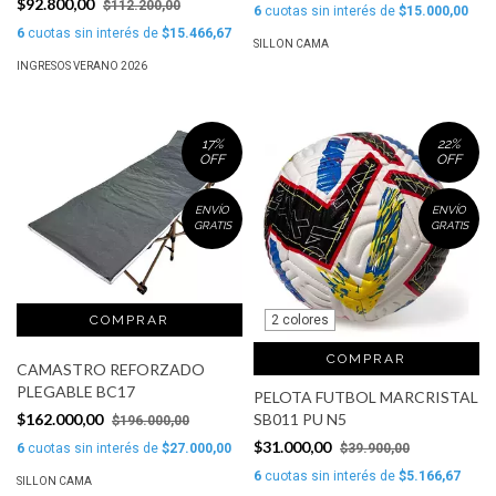
$92.800,00
$112.200,00
6
cuotas sin interés de
$15.000,00
6
cuotas sin interés de
$15.466,67
SILLON CAMA
INGRESOS VERANO 2026
17
%
22
%
OFF
OFF
ENVÍO
ENVÍO
GRATIS
GRATIS
2 colores
COMPRAR
CAMASTRO REFORZADO
PLEGABLE BC17
PELOTA FUTBOL MARCRISTAL
SB011 PU N5
$162.000,00
$196.000,00
$31.000,00
$39.900,00
6
cuotas sin interés de
$27.000,00
6
cuotas sin interés de
$5.166,67
SILLON CAMA