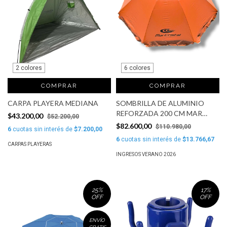
2 colores
6 colores
COMPRAR
COMPRAR
CARPA PLAYERA MEDIANA
SOMBRILLA DE ALUMINIO
REFORZADA 200 CM MAR
$43.200,00
$52.200,00
CRISTAL
$82.600,00
$110.980,00
6
cuotas sin interés de
$7.200,00
6
cuotas sin interés de
$13.766,67
CARPAS PLAYERAS
INGRESOS VERANO 2026
25
%
17
%
OFF
OFF
ENVÍO