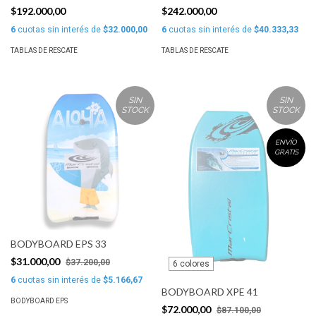
RESCATE MAR CRISTAL
CRISTAL
$192.000,00
$242.000,00
6
cuotas sin interés de
$32.000,00
6
cuotas sin interés de
$40.333,33
TABLAS DE RESCATE
TABLAS DE RESCATE
SIN
SIN
STOCK
STOCK
ENVÍO
GRATIS
BODYBOARD EPS 33
$31.000,00
$37.200,00
6 colores
6
cuotas sin interés de
$5.166,67
BODYBOARD XPE 41
BODYBOARD EPS
$72.000,00
$87.100,00