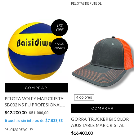
PELOTAS DE FUTBOL
17
%
OFF
ENVÍO
GRATIS
COMPRAR
4 colores
PELOTA VOLEY MAR CRISTAL
SB002 N5 PU PROFESIONAL
COMPRAR
TERMOSELLADA
$42.200,00
$51.000,00
GORRA TRUCKER BICOLOR
6
cuotas sin interés de
$7.033,33
AJUSTABLE MAR CRISTAL
PELOTAS DE VOLEY
$16.400,00