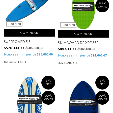
ENVÍO
GRATIS
3 colores
3 colores
COMPRAR
COMPRAR
SURFBOARD 5'5
SKIMBOARD DE XPE 35"
$570.000,00
$685.000,00
$84.400,00
$102.100,00
6
cuotas sin interés de
$95.000,00
6
cuotas sin interés de
$14.066,67
TABLAS SURF SOFT
SKIMBOARD XPE
17
%
17
%
OFF
OFF
ENVÍO
ENVÍO
GRATIS
GRATIS