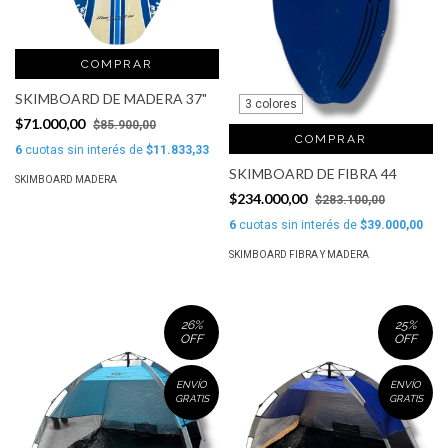
COMPRAR
SKIMBOARD DE MADERA 37"
3 colores
$71.000,00
$85.900,00
COMPRAR
6
cuotas sin interés de
$11.833,33
SKIMBOARD DE FIBRA 44
SKIMBOARD MADERA
$234.000,00
$283.100,00
6
cuotas sin interés de
$39.000,00
SKIMBOARD FIBRA Y MADERA
26
%
25
%
OFF
OFF
ENVÍO
ENVÍO
GRATIS
GRATIS