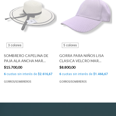
3 colores
5 colores
SOMBRERO CAPELINA DE
GORRA PARA NIÑOS LISA
PAJA ALA ANCHA MAR
CLASICA VELCRO MAR
CRISTAL
CRISTAL
$15.700,00
$8.800,00
6
cuotas sin interés de
$2.616,67
6
cuotas sin interés de
$1.466,67
GORROS/SOMBREROS
GORROS/SOMBREROS