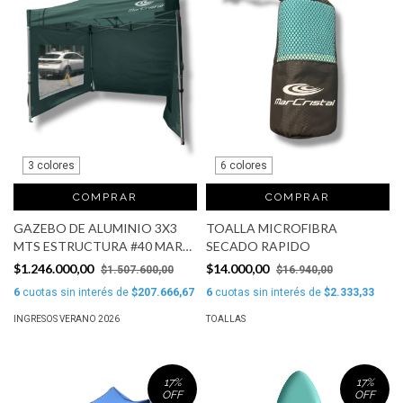
3 colores
6 colores
COMPRAR
COMPRAR
GAZEBO DE ALUMINIO 3X3
TOALLA MICROFIBRA
MTS ESTRUCTURA #40 MAR
SECADO RAPIDO
CRISTAL
$1.246.000,00
$14.000,00
$1.507.600,00
$16.940,00
6
cuotas sin interés de
$207.666,67
6
cuotas sin interés de
$2.333,33
INGRESOS VERANO 2026
TOALLAS
17
%
17
%
OFF
OFF