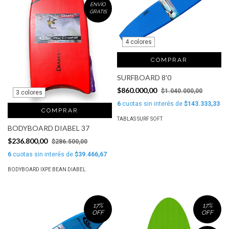
ENVÍO
GRATIS
4 colores
COMPRAR
SURFBOARD 8'0
$860.000,00
$1.040.000,00
3 colores
6
cuotas sin interés de
$143.333,33
COMPRAR
TABLAS SURF SOFT
BODYBOARD DIABEL 37
$236.800,00
$286.500,00
6
cuotas sin interés de
$39.466,67
BODYBOARD IXPE BEAN DIABEL
17
%
17
%
OFF
OFF