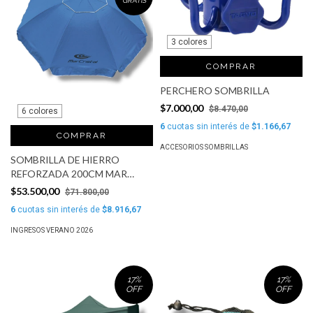
GRATIS
3 colores
COMPRAR
PERCHERO SOMBRILLA
$7.000,00
$8.470,00
6 colores
6
cuotas sin interés de
$1.166,67
COMPRAR
ACCESORIOS SOMBRILLAS
SOMBRILLA DE HIERRO
REFORZADA 200CM MAR
CRISTAL
$53.500,00
$71.800,00
6
cuotas sin interés de
$8.916,67
INGRESOS VERANO 2026
17
%
17
%
OFF
OFF