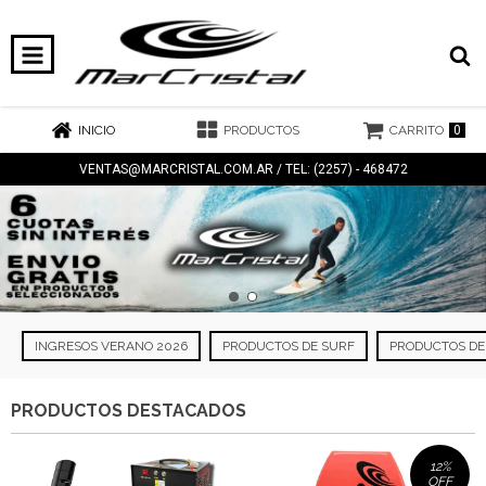
0
INICIO
PRODUCTOS
CARRITO
VENTAS@MARCRISTAL.COM.AR
/ TEL: (2257) - 468472
INGRESOS VERANO 2026
PRODUCTOS DE SURF
PRODUCTOS DE
PRODUCTOS DESTACADOS
12
%
OFF