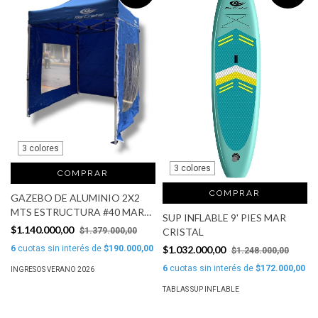
3 colores
3 colores
COMPRAR
COMPRAR
GAZEBO DE ALUMINIO 2X2
MTS ESTRUCTURA #40 MAR
SUP INFLABLE 9' PIES MAR
CRISTAL
$1.140.000,00
$1.379.000,00
CRISTAL
6
cuotas sin interés de
$190.000,00
$1.032.000,00
$1.248.000,00
6
cuotas sin interés de
$172.000,00
INGRESOS VERANO 2026
TABLAS SUP INFLABLE