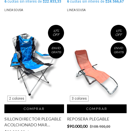
6
cuotas sin interés de
$22.833,33
6
cuotas sin interés de
$24.566,67
LINEA SOUSA
LINEA SOUSA
17
%
17
%
OFF
OFF
ENVÍO
ENVÍO
GRATIS
GRATIS
2 colores
3 colores
COMPRAR
COMPRAR
SILLON DIRECTOR PLEGABLE
REPOSERA PLEGABLE
ACOLCHONADO MAR
$90.000,00
$108.900,00
CRISTAL